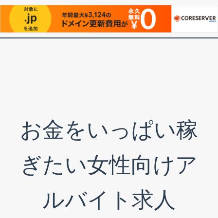
コ
ン
テ
ン
ツ
へ
ス
お金をいっぱい稼
キ
ッ
プ
ぎたい女性向けア
ルバイト求人