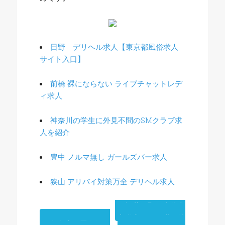
日野 デリヘル求人【東京都風俗求人
サイト入口】
前橋 裸にならない ライブチャットレデ
ィ求人
神奈川の学生に外見不問のSMクラブ求
人を紹介
豊中 ノルマ無し ガールズバー求人
狭山 アリバイ対策万全 デリヘル求人
投
福井 緊急事態宣
言営業してる掛け持
六本木 罰金無し