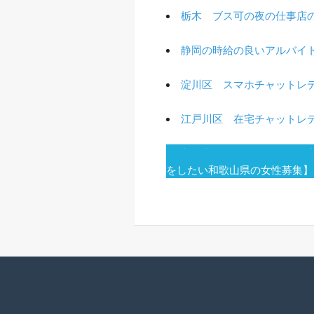
栃木 ブス可の夜の仕事店
静岡の時給の良いアルバイ
淀川区 スマホチャットレ
江戸川区 在宅チャットレ
投
和歌山 スマートフォンで
をしたい和歌山県の女性募集】
稿
ナ
ビ
ゲ