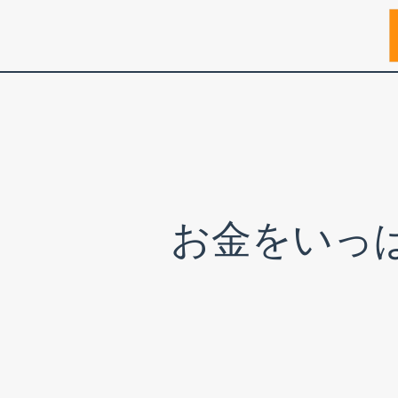
コ
ン
テ
ン
ツ
へ
ス
お金をいっ
キ
ッ
プ